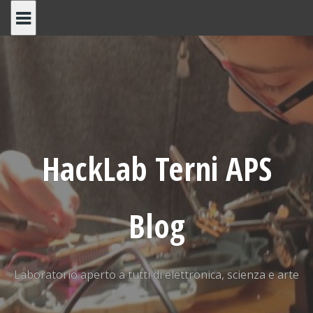
Skip
to
content
HackLab Terni APS
Blog
Laboratorio aperto a tutti di elettronica, scienza e arte