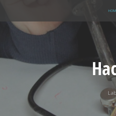
Skip
to
HOM
content
Hac
Lab