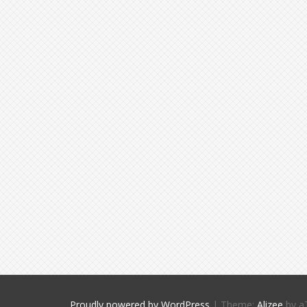
Proudly powered by WordPress
|
Theme:
Alizee
by a