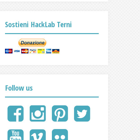
Sostieni HackLab Terni
Follow us
FaceBook
Instagram
Pinterest
Twitter
Google
Gruppi
YouTube
Vimeo
Flickr