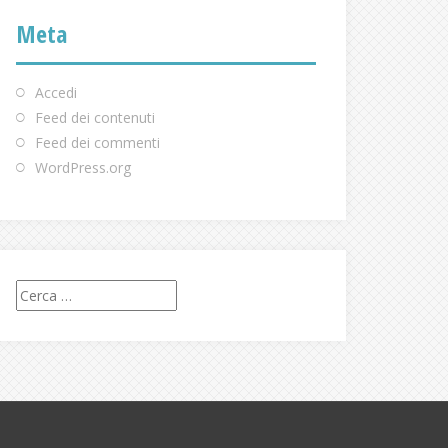
Meta
Accedi
Feed dei contenuti
Feed dei commenti
WordPress.org
Ricerca
per: