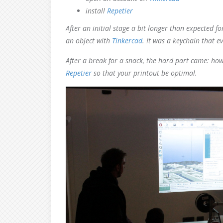
install
Repetier
After an initial stage a bit longer than expected f
an object with
Tinkercad
. It was a keychain that e
After a break for a snack, the hard part came: ho
Repetier
so that your printout be optimal.