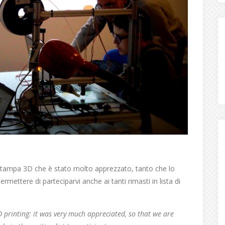
 stampa 3D che è stato molto apprezzato, tanto che lo
mettere di parteciparvi anche ai tanti rimasti in lista di
printing: it was very much appreciated, so that we are