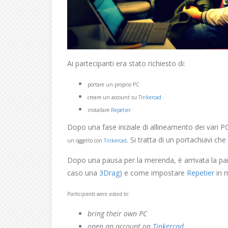
Ai partecipanti era stato richiesto di:
portare un proprio PC
creare un account su
Tinkercad
installare
Repetier
Dopo una fase iniziale di allineamento dei vari PC
. Si tratta di un portachiavi c
un oggetto con
Tinkercad
Dopo una pausa per la merenda, è arrivata la par
caso una
3Drag
) e come impostare
Repetier
in m
Participants were asked to:
bring their own PC
open an account on
Tinkercad