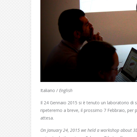
Italiano /
English
Il 24 Gennaio 2015 si è tenuto un laboratorio di
ripeteremo a breve, il prossimo 7 Febbraio, per per
attesa.
On January 24, 2015 we held a workshop about 3D 