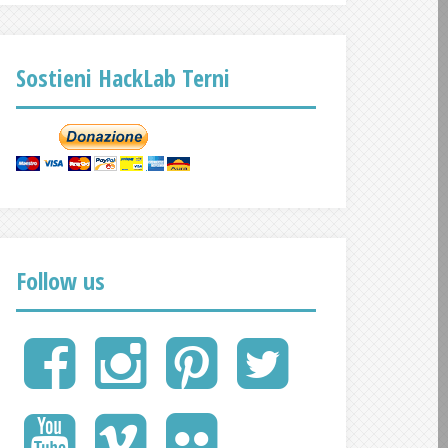
Sostieni HackLab Terni
Follow us
FaceBook
Instagram
Pinterest
Twitter
Google
Gruppi
YouTube
Vimeo
Flickr