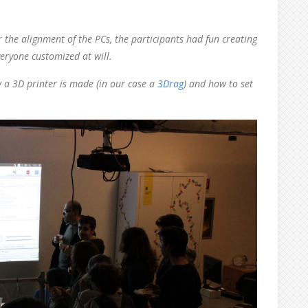
or the alignment of the PCs, the participants had fun creating
veryone customized at will.
w a 3D printer is made (in our case a
3Drag
) and how to set